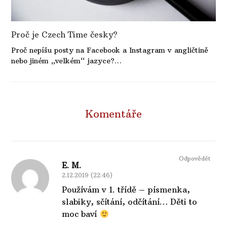
Proč je Czech Time česky?
Proč nepíšu posty na Facebook a Instagram v angličtině
nebo jiném „velkém“ jazyce?…
Komentáře
Odpovědět
E. M.
2.12.2019 (22:46)
Používám v 1. třídě – písmenka,
slabiky, sčítání, odčítání… Děti to
moc baví