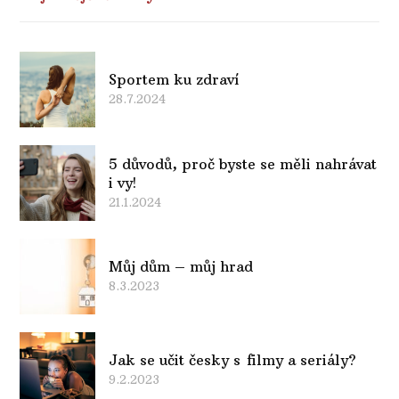
Sportem ku zdraví
28.7.2024
5 důvodů, proč byste se měli nahrávat
i vy!
21.1.2024
Můj dům – můj hrad
8.3.2023
Jak se učit česky s filmy a seriály?
9.2.2023