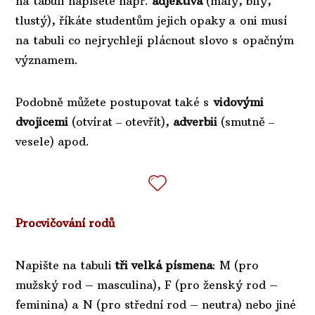
na tabuli napíšete např.
adjektiva
(malý, bílý,
tlustý), říkáte studentům jejich opaky a oni musí
na tabuli co nejrychleji plácnout slovo s opačným
významem.
Podobně můžete postupovat také s
vidovými
dvojicemi
(otvírat ‒ otevřít),
adverbii
(smutně ‒
vesele) apod.
Procvičování rodů
Napište na tabuli
tři velká písmena
: M (pro
mužský rod – masculina), F (pro ženský rod –
feminina) a N (pro střední rod – neutra) nebo jiné