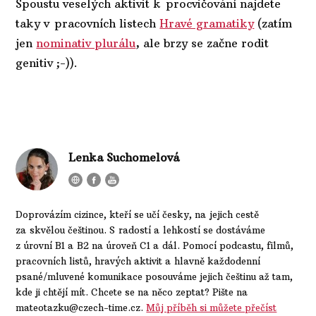
Spoustu veselých aktivit k procvičování najdete
taky v pracovních listech
Hravé gramatiky
(zatím
jen
nominativ plurálu
, ale brzy se začne rodit
genitiv ;-)).
Lenka Suchomelová
Doprovázím cizince, kteří se učí česky, na jejich cestě
za skvělou češtinou. S radostí a lehkostí se dostáváme
z úrovní B1 a B2 na úroveň C1 a dál. Pomocí podcastu, filmů,
pracovních listů, hravých aktivit a hlavně každodenní
psané/mluvené komunikace posouváme jejich češtinu až tam,
kde ji chtějí mít. Chcete se na něco zeptat? Pište na
mateotazku@czech-time.cz.
Můj příběh si můžete přečíst