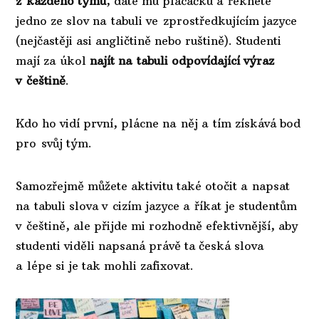
z každého týmu
, dáte mu plácačku a řeknete
jedno ze slov na tabuli ve zprostředkujícím jazyce
(nejčastěji asi angličtině nebo ruštině). Studenti
mají za úkol
najít na tabuli odpovídající výraz
v češtině
.
Kdo ho vidí první, plácne na něj a tím získává bod
pro svůj tým.
Samozřejmě můžete aktivitu také otočit a napsat
na tabuli slova v cizím jazyce a říkat je studentům
v češtině, ale přijde mi rozhodně efektivnější, aby
studenti viděli napsaná právě ta česká slova
a lépe si je tak mohli zafixovat.