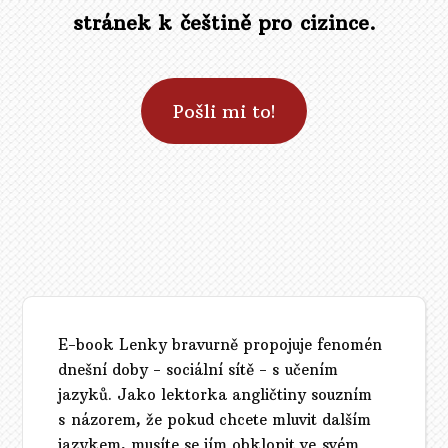
stránek k češtině pro cizince.
Pošli mi to!
E-book Lenky bravurně propojuje fenomén
dnešní doby - sociální sítě - s učením
jazyků. Jako lektorka angličtiny souzním
s názorem, že pokud chcete mluvit dalším
jazykem, musíte se jím obklopit ve svém