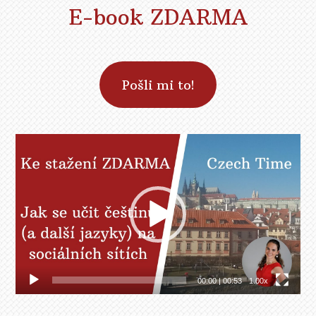
E-book ZDARMA
Pošli mi to!
Video
přehrávač
00:00
|
00:53
1.00x