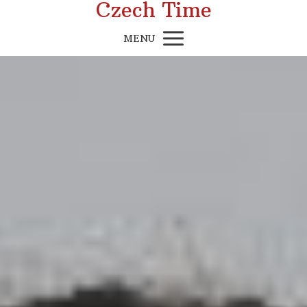
Czech Time
MENU