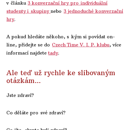
v článku
3 konverzační hry pro individuální
studenty i skupiny
nebo
3 jednoduché konverzační
hry
.
A pokud hledáte někoho, s kým si povídat on-
line, přidejte se do
Czech Time V. I. P. klubu
, více
informací najdete
tady
.
Ale teď už rychle ke slibovaným
otázkám…
Jste zdraví?
Co děláte pro své zdraví?
Co jíte, abyste byli zdraví?