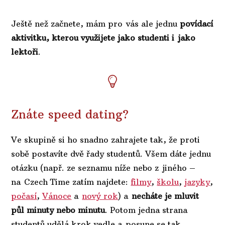
Ještě než začnete, mám pro vás ale jednu
povídací
aktivitku, kterou využijete jako studenti i jako
lektoři
.
Znáte speed dating?
Ve skupině si ho snadno zahrajete tak, že proti
sobě postavíte dvě řady studentů. Všem dáte jednu
otázku (např. ze seznamu níže nebo z jiného –
na Czech Time zatím najdete:
filmy
,
školu
,
jazyky
,
počasí
,
Vánoce
a
nový rok
) a
necháte je mluvit
půl minuty nebo minutu
. Potom jedna strana
studentů udělá krok vedle a posune se tak