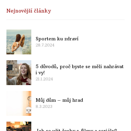
Nejnovější články
Sportem ku zdraví
28.7.2024
5 důvodů, proč byste se měli nahrávat
i vy!
21.1.2024
Můj dům – můj hrad
8.3.2023
Jak se učit česky s filmy a seriály?