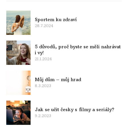
Sportem ku zdraví
28.7.2024
5 důvodů, proč byste se měli nahrávat
i vy!
21.1.2024
Můj dům – můj hrad
8.3.2023
Jak se učit česky s filmy a seriály?
9.2.2023