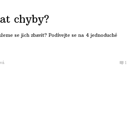
lat chyby?
žeme se jich zbavit? Podívejte se na 4 jednoduché
vá
1