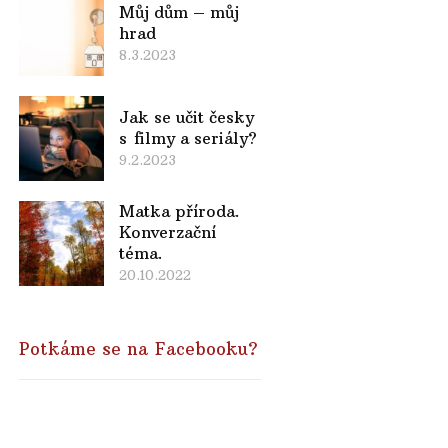
Můj dům – můj
hrad
8.3.2023
Jak se učit česky
s filmy a seriály?
9.2.2023
Matka příroda.
Konverzační
téma.
20.10.2022
Potkáme se na Facebooku?