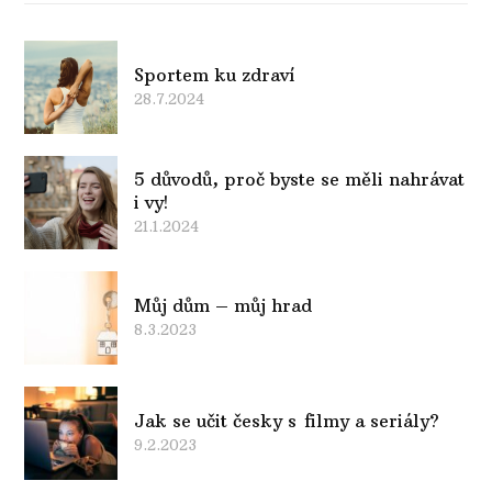
Sportem ku zdraví
28.7.2024
5 důvodů, proč byste se měli nahrávat
i vy!
21.1.2024
Můj dům – můj hrad
8.3.2023
Jak se učit česky s filmy a seriály?
9.2.2023