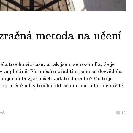
zračná metoda na učení
la trochu víc času, a tak jsem se rozhodla, že je
v angličtině. Pár měsíců před tím jsem se dozvěděla
 ji chtěla vyzkoušet. Jak to dopadlo? Co to je
o určité míry trochu old-school metoda, ale určitě
vá
12