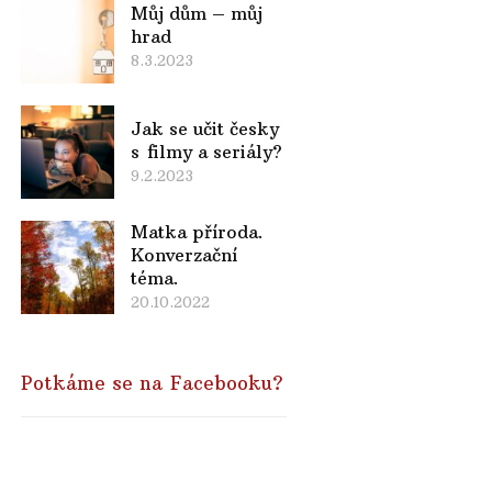
Můj dům – můj
hrad
8.3.2023
Jak se učit česky
s filmy a seriály?
9.2.2023
Matka příroda.
Konverzační
téma.
20.10.2022
Potkáme se na Facebooku?