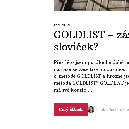
17.2. 2019
GOLDLIST ‒ zá
slovíček?
Přes léto jsem po dlouhé době mě
na čase se zase trochu posunout 
o metodě GOLDLIST a hrozně jsem
metoda GOLDLIST? GOLDLIST je d
má své kouzlo....
Celý článek
Lenka Suchomelo