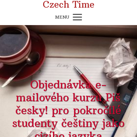
Czech Time
MENU
Objednávka e-
mailového kurzu Piš
česky! pro pokročilé
studenty češtiny jako
cizího jazyka