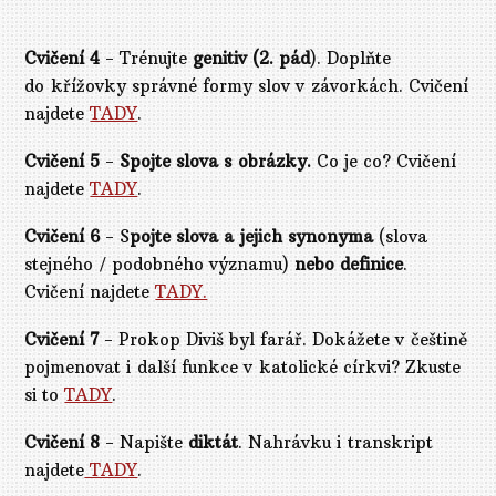
Cvičení 4
- Trénujte
genitiv
(2. pád
). Doplňte
do křížovky správné formy slov v závorkách. Cvičení
najdete
TADY
.
Cvičení 5
-
Spojte slova s obrázky.
Co je co? Cvičení
najdete
TADY
.
Cvičení 6
- S
pojte slova a jejich synonyma
(slova
stejného / podobného významu)
nebo definice
.
Cvičení najdete
TADY.
Cvičení 7
- Prokop Diviš byl farář. Dokážete v češtině
pojmenovat i další funkce v katolické církvi? Zkuste
si to
TADY
.
Cvičení 8
- Napište
diktát
. Nahrávku i transkript
najdete
TADY
.