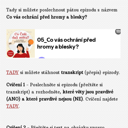
Tady si můžete poslechnout pátou epizodu s názvem
Co vás ochrání před hromy a blesky?
TADY
si můžete stáhnout
transkript
(přepis) epizody.
Cvičení 1
- Poslechněte si epizodu (přečtěte si
transkript) a rozhodněte,
které věty jsou pravdivé
(ANO) a které pravdivé nejsou (NE)
. Cvičení najdete
TADY
.
Cvičení 2
- Přečtěte si text na obrázku vpravo,