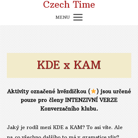
Czech Time
MENU
KDE x KAM
Aktivity označené hvězdičkou (
) jsou určené
pouze pro členy INTENZIVNÍ VERZE
Konverzačního klubu.
Jaký je rodíl mezi KDE a KAM? To asi víte. Ale
na co všechno dalšího to má v gramatice vliv?