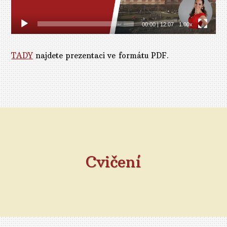
00:00
|
12:07
1.00x
TADY
najdete prezentaci ve formátu PDF.
Cvičení