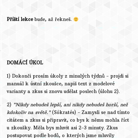
Příští lekce
bude, až řekneš.
DOMÁCÍ ÚKOL
1) Dokonči prosím úkoly z minulých týdnů - projdi si
manuál k ústní zkoušce, napiš text z modelové
varianty a zkus si znovu udělat poslech (úlohu 2).
2)
"Nikdy nebudeš lepší, ani nikdy nebudeš horší, než
kdokoliv na světě."
(Sókratés) - Zamysli se nad tímto
citátem a zkus si připravit, co bys k němu mohla říct
u zkoušky. Měla bys mluvit asi 2-3 minuty. Zkus
postupovat podle bodů, o kterých jsme mluvily