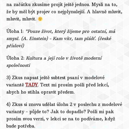
na začátku zkusíme projít ještě jednou. Mysli na to,
že by měl být projev co nejplynulejší. A hlavně mluvit,
mluvit, mluvit.
Úloha 1:
"Pouze život, který žijeme pro ostatní, má
smysl. (A. Einstein) - Kam vítr, tam plášť. (české
přísloví)
Úloha 2:
Kultura a její role v životě moderní
společnosti
3) Zkus napsat ještě subtest psaní v modelové
variantě
TADY
. Text mi prosím pošli před lekcí,
abych ho stihla opravit předem.
4) Zkus si znovu udělat úlohu 2 v poslechu z modelové
varianty - půjde to? Jak to dopadlo? Pošli mi pak
prosím svou verzi, v lekci se na to podíváme, když
bude potřeba.