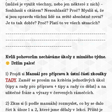
(můžeš je využít všechny, nebo jen některé z nich) -
Souhlasíš s citátem? Nesouhlasíš? Proč? Myslíš si, že
si jsou opravdu všichni lidé na světě absolutně rovni?
Je to tak dobře? Proč? Platí to ve všech situacích?
--------------------------------------------------
--------------------------------------------------
---------------------------------
Kvůli pohovorům necháváme úkoly z minulého týdne.
Držím palce!
1) Projdi si
Manuál pro přípravu k ústní části zkoušky
TADY
. Zaměř se prosím na kritéria jednotlivých úkol
(tipy a rady pro přípravu + tipy a rady co dělat) a na
užitečné fráze a výrazy v červených rámečcích.
2) Zkus si (i podle manuálu) rozmyslet, co by se dalo
říct k úloze 1 a 2, které jsme dělaly v lekci. Příště je