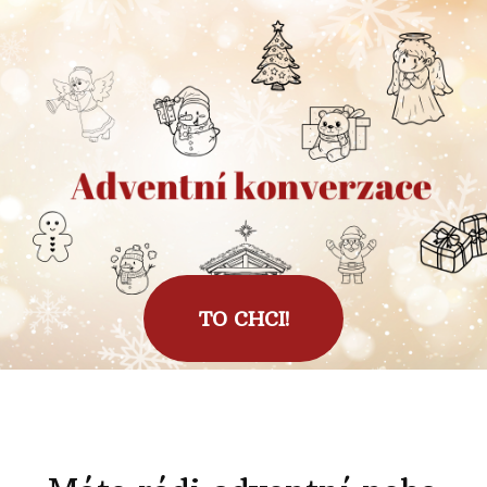
.
.
.
.
.
.
.
.
.
TO CHCI!