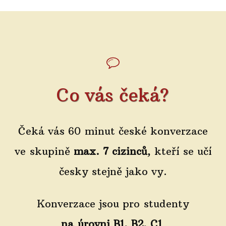
Co vás čeká?
Čeká vás 60 minut české konverzace
ve skupině
max. 7 cizinců
, kteří se učí
česky stejně jako vy.
Konverzace jsou pro studenty
na úrovni B1, B2, C1
.