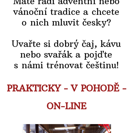
Máte rádi adventní nebo
vánoční tradice a chcete
o nich mluvit česky?
Uvařte si dobrý čaj, kávu
nebo svařák a pojďte
s námi trénovat češtinu!
PRAKTICKY - V POHODĚ -
ON-LINE