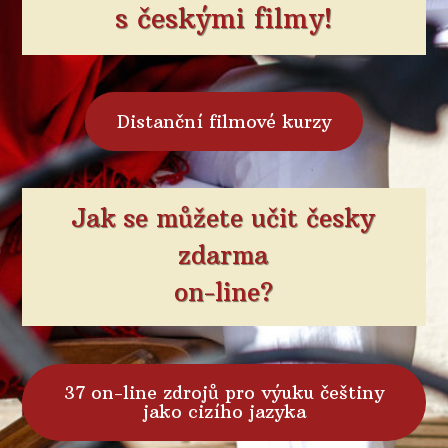
s českými filmy!
Distanční filmové kurzy
Jak se můžete učit česky
zdarma
on-line?
37 on-line zdrojů pro výuku češtiny
jako cizího jazyka