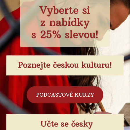
Vyberte si
z nabídky
s 25% slevou!
Poznejte českou kulturu!
PODCASTOVÉ KURZY
Učte se česky