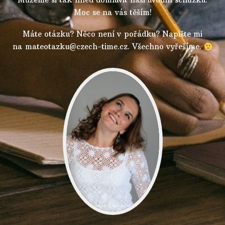
Moc se na vás těším!
Máte otázku? Něco není v pořádku? Napište mi
na mateotazku@czech-time.cz. Všechno vyřešíme.