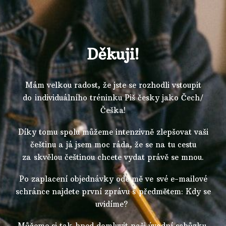
Děkuji!
Mám velkou radost, že jste se rozhodli vstoupit
do individuálního tréninku Piš česky jako Čech/
Češka!
Díky tomu spolu můžeme intenzivně zlepšovat vaši
češtinu a já jsem moc ráda, že se na tu cestu
za skvělou češtinou chcete vydat právě se mnou.
Po zaplacení objednávky ode mě ve své e-mailové
schránce najdete první zprávu s předmětem: Kdy se
uvidíme?
Můžeme si tak hned domluvit naši úvodní schůzku.