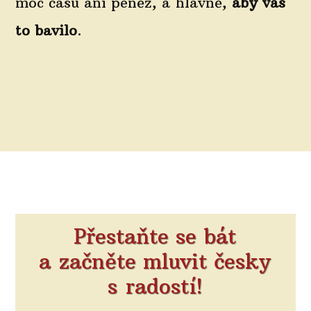
moc času ani peněz, a hlavně,
aby vás
to bavilo
.
Přestaňte se bát
a začněte mluvit česky
s radostí!