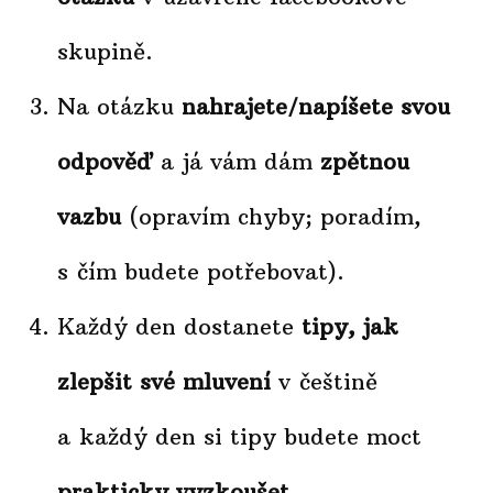
skupině.
Na otázku
nahrajete/napíšete svou
odpověď
a já vám dám
zpětnou
vazbu
(opravím chyby; poradím,
s čím budete potřebovat).
Každý den dostanete
tipy, jak
zlepšit své mluvení
v češtině
a každý den si tipy budete moct
prakticky vyzkoušet
.