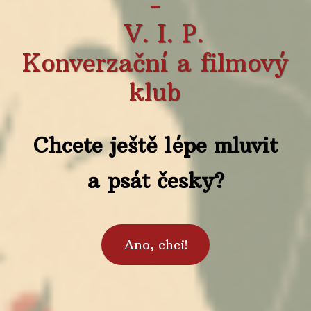
-
V. I. P.
Konverzační a filmový
klub
Chcete ještě lépe mluvit
a psát česky?
Ano, chci!