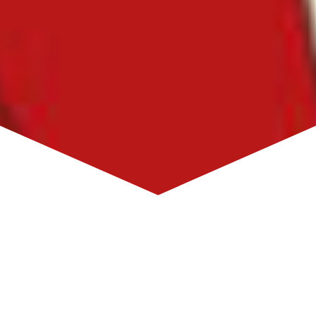
Nebaví vás učit se česky
s učebnicemi a nereálnými